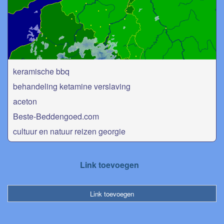
keramische bbq
behandeling ketamine verslaving
aceton
Beste-Beddengoed.com
cultuur en natuur reizen georgie
Link toevoegen
Link toevoegen