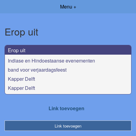
Menu +
Erop uit
Erop uit
Indiase en Hindoestaanse evenementen
band voor verjaardagsfeest
Kapper Delft
Kapper Delft
Link toevoegen
Link toevoegen