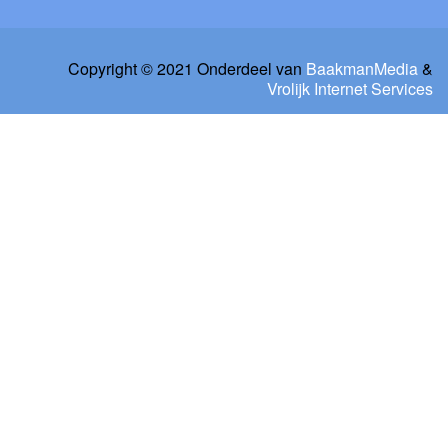
Copyright © 2021 Onderdeel van
BaakmanMedia
&
Vrolijk Internet Services