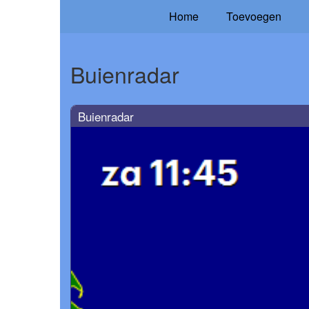
Home
Toevoegen
Buienradar
Buienradar