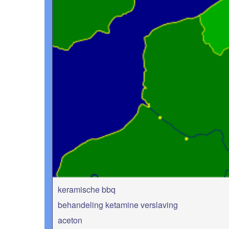
keramische bbq
behandeling ketamine verslaving
aceton