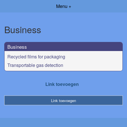
Menu +
Business
Business
Recycled films for packaging
Transportable gas detection
Link toevoegen
Link toevoegen