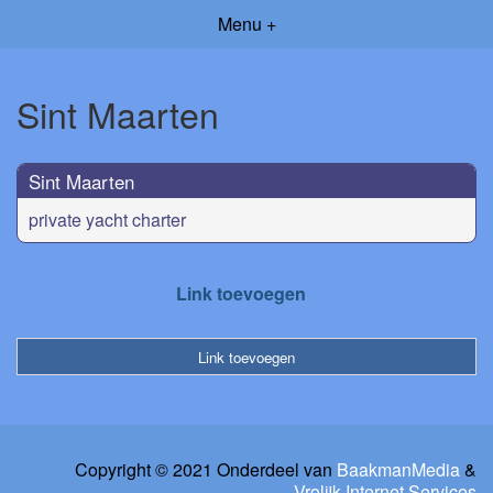
Menu +
Sint Maarten
Sint Maarten
private yacht charter
Link toevoegen
Link toevoegen
Copyright © 2021 Onderdeel van
BaakmanMedia
&
Vrolijk Internet Services