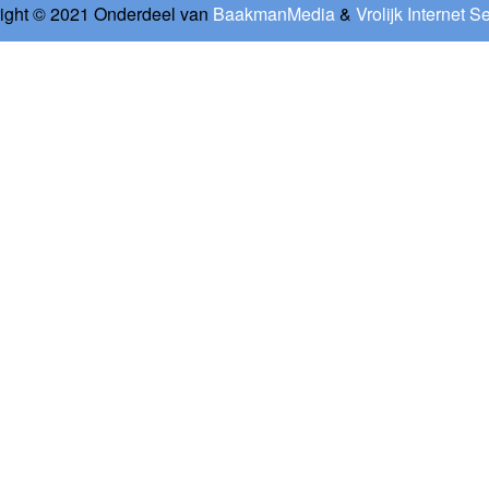
ight © 2021 Onderdeel van
BaakmanMedia
&
Vrolijk Internet S