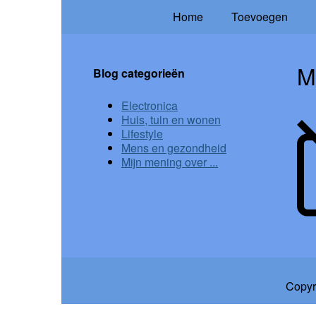
Home
Toevoegen
M
Blog categorieën
Electronica
Huis, tuin en wonen
Lifestyle
Mens en gezondheid
Mijn mening over ...
Copyr